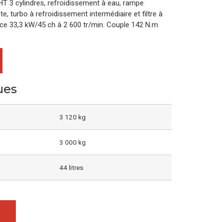
 3 cylindres, refroidissement à eau, rampe
e, turbo à refroidissement intermédiaire et filtre à
nce 33,3 kW/45 ch à 2 600 tr/min. Couple 142 N.m
ues
3 120 kg
3 000 kg
44 litres