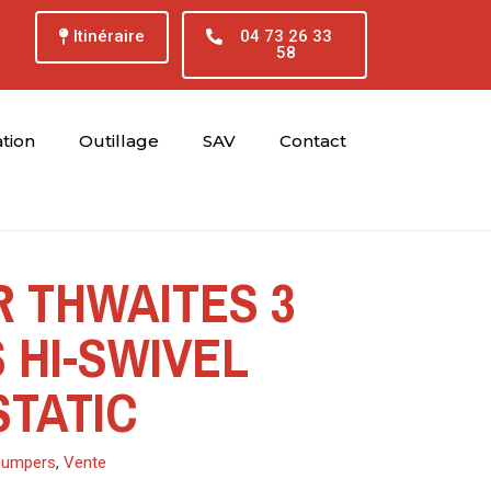
Itinéraire
04 73 26 33
58
tion
Outillage
SAV
Contact
 THWAITES 3
 HI-SWIVEL
TATIC
Dumpers
,
Vente