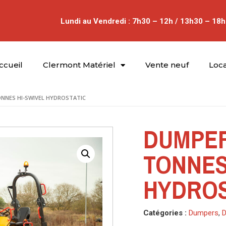
Lundi au Vendredi : 7h30 – 12h / 13h30 – 18h
ccueil
Clermont Matériel
Vente neuf
Loca
ONNES HI-SWIVEL HYDROSTATIC
DUMPER
TONNES
HYDROS
Catégories :
Dumpers
,