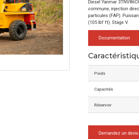
Diesel Yanmar 3TNV86CHT
commune, injection direct
particules (FAP). Puissa
(105 lbf ft). Stage V.
Documentation
Caractéristiq
Poids
Capacités
Réservoir
Demandez un devis