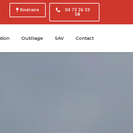
Itinéraire
04 73 26 33
58
tion
Outillage
SAV
Contact