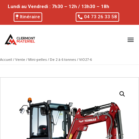
Lundi au Vendredi : 7h30 – 12h / 13h30 – 18h
Itinéraire
04 73 26 33 58
Accueil
/
Vente
/
Mini-pelles
/
De 2 à 6 tonnes
/ ViO27-6