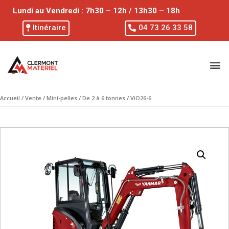
Lundi au Vendredi : 7h30 – 12h / 13h30 – 18h
Itinéraire
04 73 26 33 58
Accueil
/
Vente
/
Mini-pelles
/
De 2 à 6 tonnes
/ ViO26-6