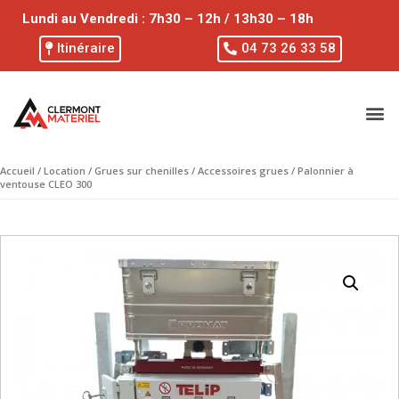
Lundi au Vendredi : 7h30 – 12h / 13h30 – 18h
Itinéraire
04 73 26 33 58
Accueil
/
Location
/
Grues sur chenilles
/
Accessoires grues
/ Palonnier à
ventouse CLEO 300