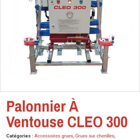
Palonnier À
Ventouse CLEO 300
Catégories :
Accessoires grues
,
Grues sur chenilles
,