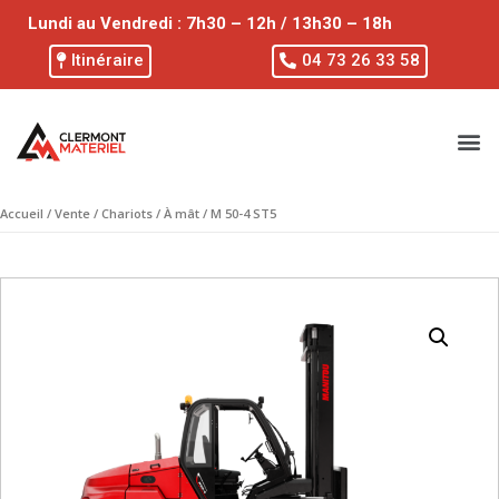
Lundi au Vendredi : 7h30 – 12h / 13h30 – 18h
Itinéraire
04 73 26 33 58
Accueil
/
Vente
/
Chariots
/
À mât
/ M 50-4 ST5