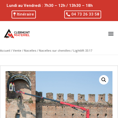
Lundi au Vendredi : 7h30 – 12h / 13h30 – 18h
Itinéraire
04 73 26 33 58
Accueil
/
Vente
/
Nacelles
/
Nacelles sur chenilles
/ Lightlift 33.17