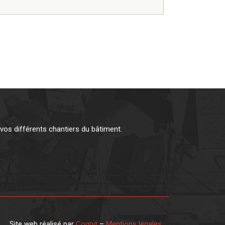
os différents chantiers du bâtiment.
Site web réalisé par
Coqpit
–
Mentions légales