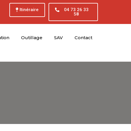
Itinéraire
04 73 26 33
58
tion
Outillage
SAV
Contact