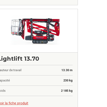
Lightlift 13.70
auteur de travail
13.30 m
apacité
230 kg
oids
2 185 kg
,00
€
oir la fiche produit