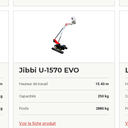
Jibbi U-1570 EVO
 m
Hauteur de travail
15.40 m
H
kg
Capacités
250 kg
C
kg
Poids
2880 kg
P
0,00
€
0
Voir la fiche produit
V