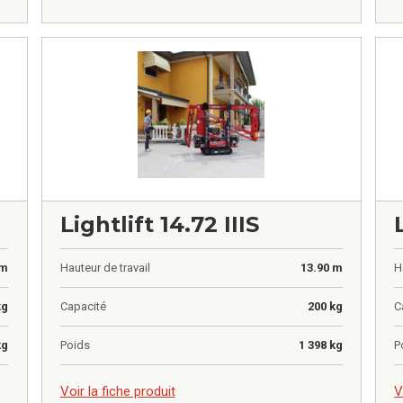
Lightlift 14.72 IIIS
 m
Hauteur de travail
13.90 m
H
kg
Capacité
200 kg
C
kg
Poids
1 398 kg
P
0,00
€
0
Voir la fiche produit
V