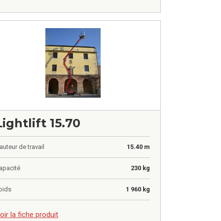
Lightlift 15.70
auteur de travail
15.40 m
apacité
230 kg
oids
1 960 kg
,00
€
oir la fiche produit