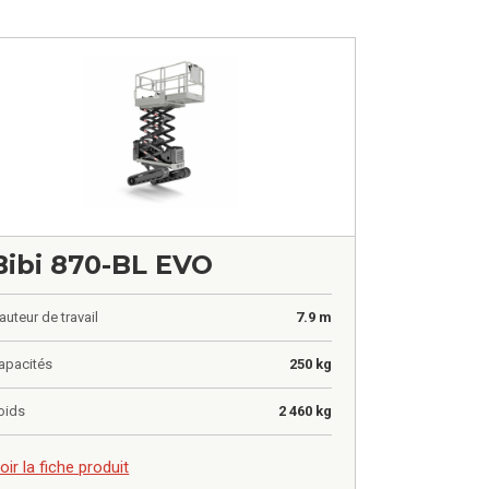
Bibi 870-BL EVO
auteur de travail
7.9 m
apacités
250 kg
oids
2 460 kg
,00
€
oir la fiche produit