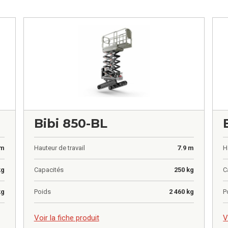
Bibi 850-BL
 m
Hauteur de travail
7.9 m
H
kg
Capacités
250 kg
C
kg
Poids
2 460 kg
P
0,00
€
0
Voir la fiche produit
V