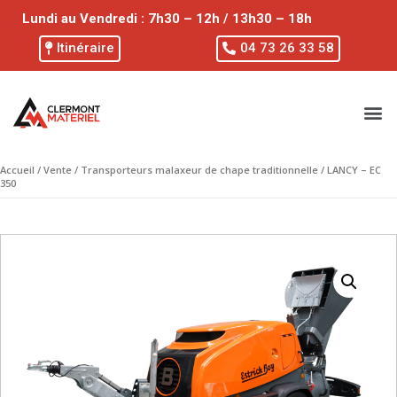
Lundi au Vendredi : 7h30 – 12h / 13h30 – 18h
Itinéraire
04 73 26 33 58
Accueil
/
Vente
/
Transporteurs malaxeur de chape traditionnelle
/ LANCY – EC
350