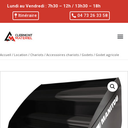
Lundi au Vendredi : 7h30 – 12h / 13h30 – 18h
Itinéraire
04 73 26 33 58
Accueil
/
Location
/
Chariots
/
Accessoires chariots
/
Godets
/ Godet agricole