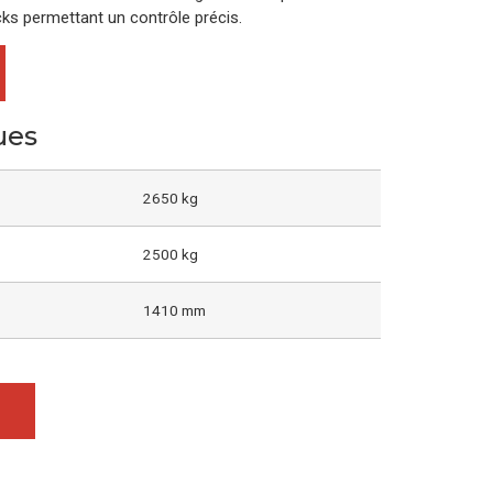
cks permettant un contrôle précis.
ues
2650 kg
2500 kg
1410 mm