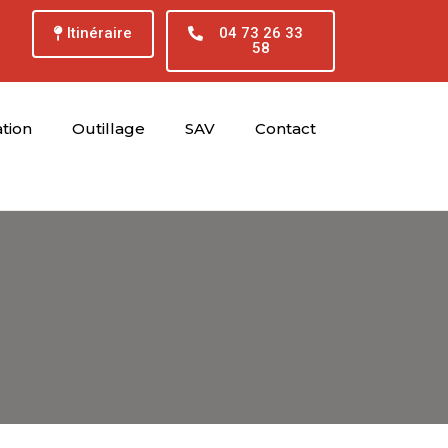
Itinéraire
04 73 26 33
58
tion
Outillage
SAV
Contact