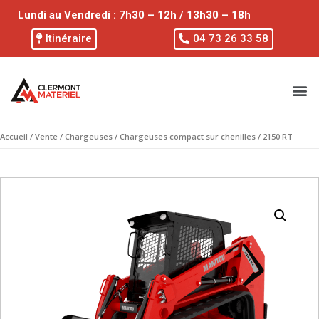
Lundi au Vendredi : 7h30 – 12h / 13h30 – 18h
Itinéraire
04 73 26 33 58
Accueil
/
Vente
/
Chargeuses
/
Chargeuses compact sur chenilles
/ 2150 RT