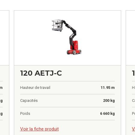
120 AETJ-C
 m
Hauteur de travail
11.95 m
H
kg
Capacités
200 kg
C
kg
Poids
6 660 kg
P
0,00
€
0
Voir la fiche produit
V