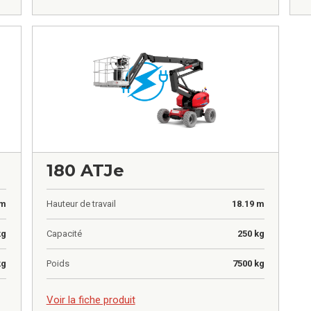
180 ATJe
 m
Hauteur de travail
18.19 m
kg
Capacité
250 kg
kg
Poids
7500 kg
0,00
€
Voir la fiche produit