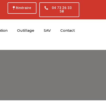
Itinéraire
04 73 26 33
58
tion
Outillage
SAV
Contact