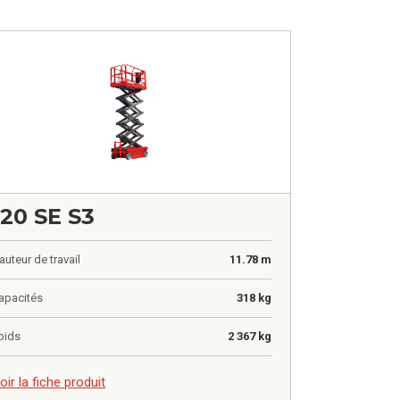
120 SE S3
auteur de travail
11.78 m
apacités
318 kg
oids
2 367 kg
,00
€
oir la fiche produit