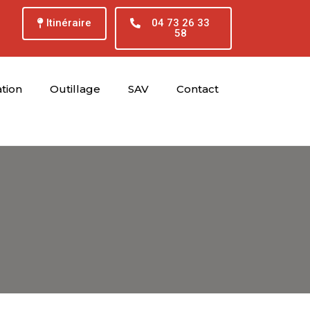
Itinéraire
04 73 26 33
58
tion
Outillage
SAV
Contact