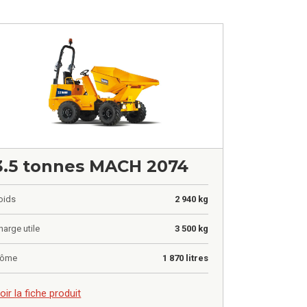
3.5 tonnes MACH 2074
oids
2 940 kg
harge utile
3 500 kg
ôme
1 870 litres
,00
€
oir la fiche produit