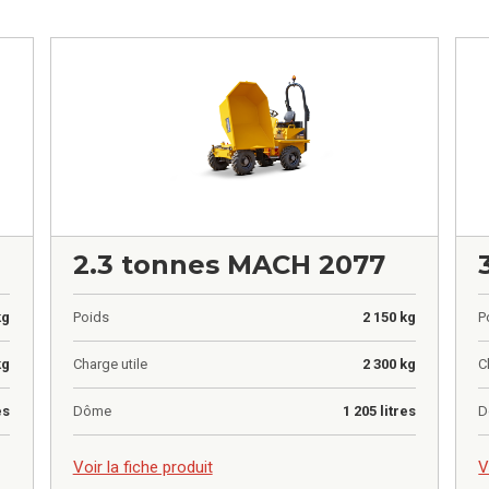
2.3 tonnes MACH 2077
kg
Poids
2 150 kg
P
kg
Charge utile
2 300 kg
C
es
Dôme
1 205 litres
D
0,00
€
0
Voir la fiche produit
V