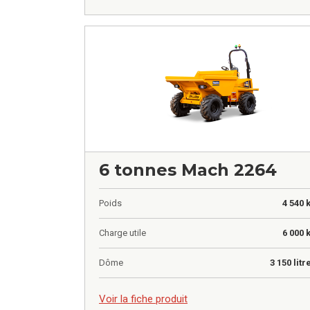
6 tonnes Mach 2264
Poids
4 540 
Charge utile
6 000 
Dôme
3 150 litr
0,00
€
Voir la fiche produit