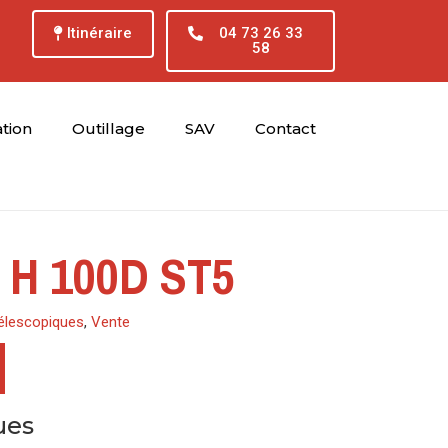
Itinéraire
04 73 26 33
58
tion
Outillage
SAV
Contact
 H 100D ST5
élescopiques
,
Vente
ues