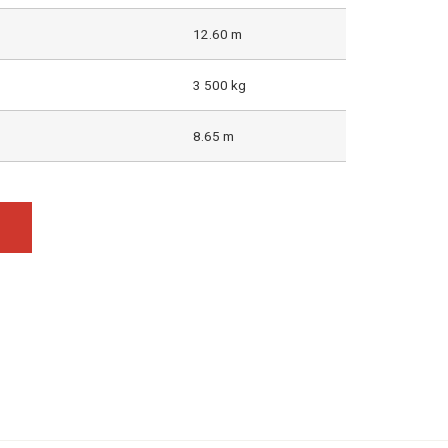
12.60 m
3 500 kg
8.65 m