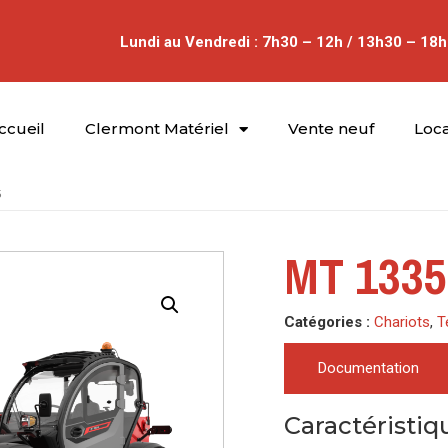
Lundi au Vendredi : 7h30 – 12h / 13h30 – 18h
ccueil
Clermont Matériel
Vente neuf
Loca
5
MT 1335
Catégories :
Chariots
,
T
Documentation
Caractéristiq