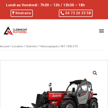
Lundi au Vendredi : 7h30 – 12h / 13h30 – 18h
Itinéraire
04 73 26 33 58
Accueil
/
Location
/
Chariots
/
Télescopiques
/ MT 1335 ST5