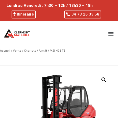
Lundi au Vendredi : 7h30 – 12h / 13h30 – 18h
Itinéraire
04 73 26 33 58
Accueil
/
Vente
/
Chariots
/
À mât
/ MSI 40 ST5