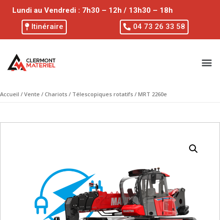
Lundi au Vendredi : 7h30 – 12h / 13h30 – 18h
Itinéraire
04 73 26 33 58
Accueil
/
Vente
/
Chariots
/
Télescopiques rotatifs
/ MRT 2260e