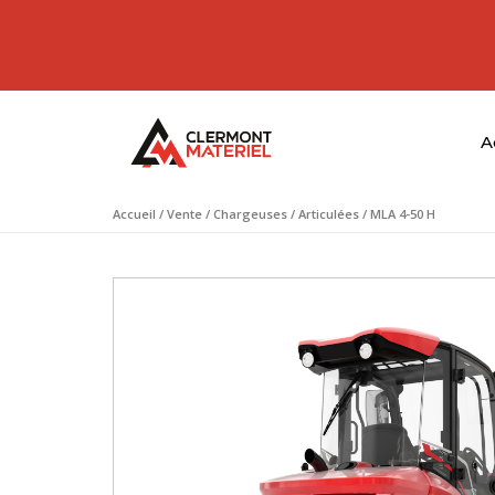
A
Accueil
/
Vente
/
Chargeuses
/
Articulées
/ MLA 4-50 H