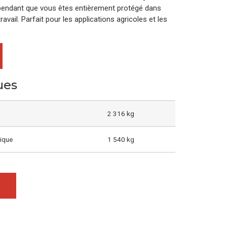
 pendant que vous êtes entièrement protégé dans
avail. Parfait pour les applications agricoles et les
ues
2 316 kg
tique
1 540 kg