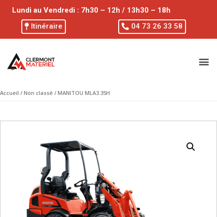
Lundi au Vendredi : 7h30 – 12h / 13h30 – 18h
Itinéraire
04 73 26 33 58
Accueil
/
Non classé
/ MANITOU MLA3.35H