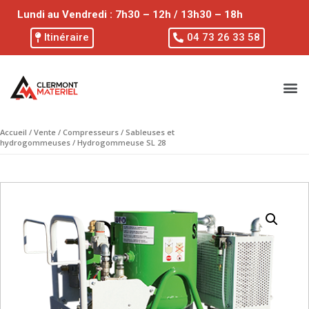
Lundi au Vendredi : 7h30 – 12h / 13h30 – 18h
Itinéraire
04 73 26 33 58
Accueil
/
Vente
/
Compresseurs
/
Sableuses et
hydrogommeuses
/ Hydrogommeuse SL 28