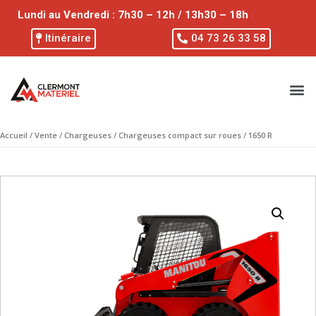
Lundi au Vendredi : 7h30 – 12h / 13h30 – 18h
Itinéraire
04 73 26 33 58
Accueil
/
Vente
/
Chargeuses
/
Chargeuses compact sur roues
/ 1650 R