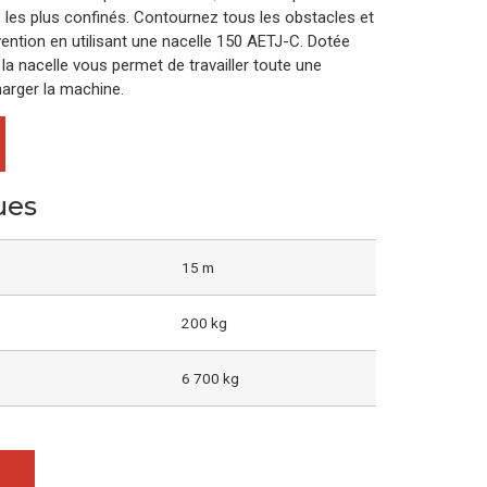
s les plus confinés. Contournez tous les obstacles et
ention en utilisant une nacelle 150 AETJ-C. Dotée
la nacelle vous permet de travailler toute une
harger la machine.
ues
15 m
200 kg
6 700 kg