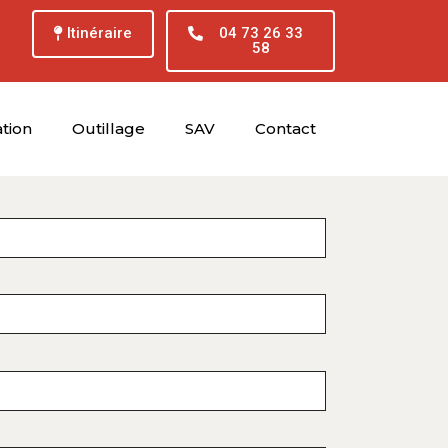
Itinéraire
04 73 26 33
58
tion
Outillage
SAV
Contact