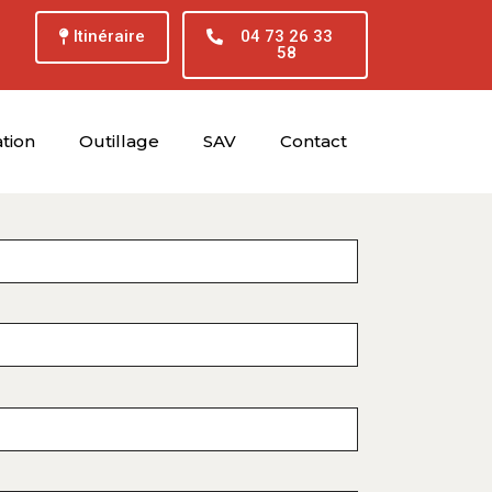
Itinéraire
04 73 26 33
58
tion
Outillage
SAV
Contact