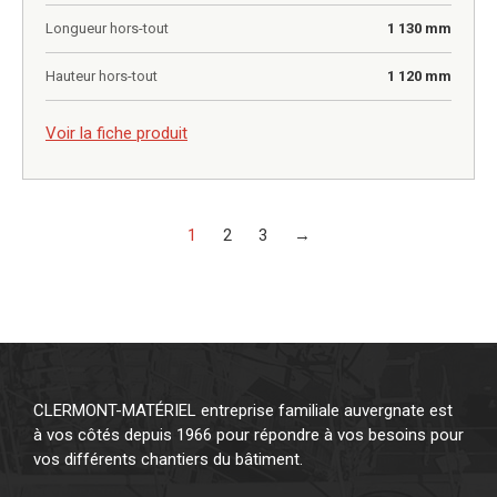
Longueur hors-tout
1 130 mm
Hauteur hors-tout
1 120 mm
0,00
€
Voir la fiche produit
1
2
3
→
CLERMONT-MATÉRIEL entreprise familiale auvergnate est
à vos côtés depuis 1966 pour répondre à vos besoins pour
vos différents chantiers du bâtiment.