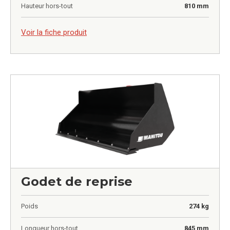
Hauteur hors-tout
810 mm
0,00
€
Voir la fiche produit
Godet de reprise
Poids
274 kg
Longueur hors-tout
845 mm