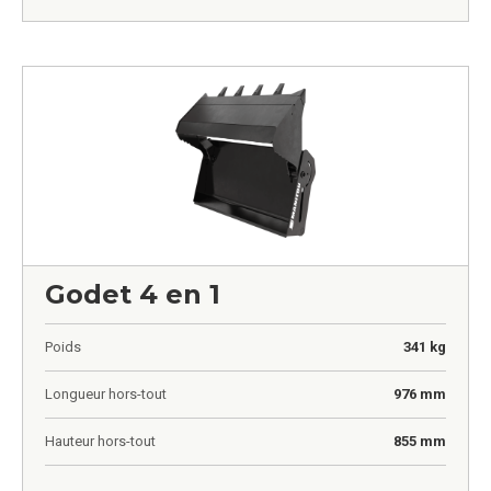
Godet 4 en 1
Poids
341 kg
Longueur hors-tout
976 mm
Hauteur hors-tout
855 mm
0,00
€