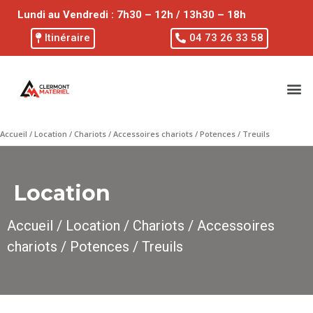
Lundi au Vendredi : 7h30 – 12h / 13h30 – 18h
Itinéraire
04 73 26 33 58
Accueil
/
Location
/
Chariots
/
Accessoires chariots
/ Potences / Treuils
Location
Accueil
/
Location
/
Chariots
/
Accessoires
chariots
/ Potences / Treuils