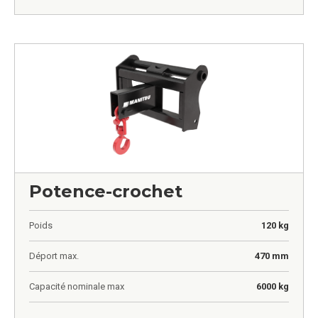
Potence-crochet
Poids
120 kg
Déport max.
470 mm
Capacité nominale max
6000 kg
0,00
€